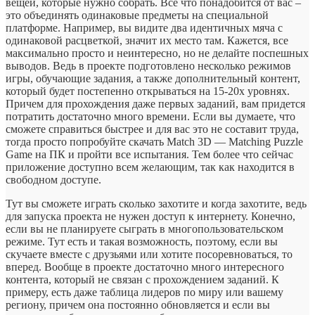
вещей, которые нужно собрать. Все что понадобится от вас –
это объединять одинаковые предметы на специальной
платформе. Например, вы видите два идентичных мяча с
одинаковой расцветкой, значит их место там. Кажется, все
максимально просто и неинтересно, но не делайте поспешных
выводов. Ведь в проекте подготовлено несколько режимов
игры, обучающие задания, а также дополнительный контент,
который будет постепенно открываться на 15-20х уровнях.
Причем для прохождения даже первых заданий, вам придется
потратить достаточно много времени. Если вы думаете, что
сможете справиться быстрее и для вас это не составит труда,
тогда просто попробуйте скачать Match 3D — Matching Puzzle
Game на ПК и пройти все испытания. Тем более что сейчас
приложение доступно всем желающим, так как находится в
свободном доступе.
Тут вы сможете играть сколько захотите и когда захотите, ведь
для запуска проекта не нужен доступ к интернету. Конечно,
если вы не планируете сыграть в многопользовательском
режиме. Тут есть и такая возможность, поэтому, если вы
скучаете вместе с друзьями или хотите посоревноваться, то
вперед. Вообще в проекте достаточно много интересного
контента, который не связан с прохождением заданий. К
примеру, есть даже таблица лидеров по миру или вашему
региону, причем она постоянно обновляется и если вы