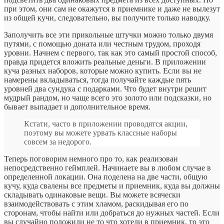
при этом, они сам не окажутся в приемнике и даже не вылезут
из общей кучи, следовательно, вы получите только наводку.
Заполучить все эти прикольные штучки можно только двумя
путями, с помощью доната или честным трудом, проходя
уровни. Начнем с первого, так как это самый простой способ,
правда придется вложить реальные деньги. В приложении
куча разных наборов, которые можно купить. Если вы не
намерены вкладываться, тогда получайте каждые пять
уровней два сундука с подарками. Что будет внутри решит
мудрый рандом, но чаще всего это золото или подсказки, но
бывает выпадает и дополнительное время.
Кстати, часто в приложении проводятся акции,
поэтому вы можете урвать классные наборы
совсем за недорого.
Теперь поговорим немного про то, как реализован
непосредственно геймплей. Начинаете вы в любом случае в
определенной локации. Она поделена на две части, общую
кучу, куда свалены все предметы и приемник, куда вы должны
складывать одинаковые вещи. Вы можете всячески
взаимодействовать с этим хламом, раскидывая его по
сторонам, чтобы найти или добраться до нужных частей. Если
вы случайно положили не то что хотели в приемник, то это