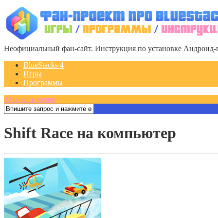
Неофициальный фан-сайт. Инструкция по установке Андроид-п
BlueStacks 4
Игры
Программы
Открыть меню
Shift Race на компьютер