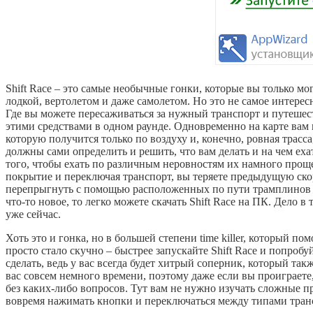
Shift Race – это самые необычные гонки, которые вы только мо
лодкой, вертолетом и даже самолетом. Но это не самое интере
Где вы можете пересаживаться за нужный транспорт и путешеств
этими средствами в одном раунде. Одновременно на карте вам 
которую получится только по воздуху и, конечно, ровная трасс
должны сами определить и решить, что вам делать и на чем еха
того, чтобы ехать по различным неровностям их намного проще 
покрытие и переключая транспорт, вы теряете предыдущую ско
перепрыгнуть с помощью расположенных по пути трамплинов и 
что-то новое, то легко можете скачать Shift Race на ПК. Дело
уже сейчас.
Хоть это и гонка, но в большей степени time killer, который п
просто стало скучно – быстрее запускайте Shift Race и попробу
сделать, ведь у вас всегда будет хитрый соперник, который та
вас совсем немного времени, поэтому даже если вы проиграете,
без каких-либо вопросов. Тут вам не нужно изучать сложные пр
вовремя нажимать кнопки и переключаться между типами трансп