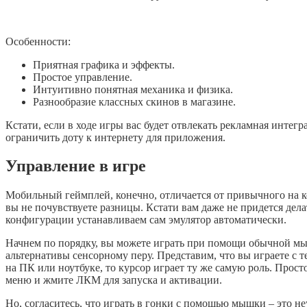
Особенности:
Приятная графика и эффекты.
Простое управление.
Интуитивно понятная механика и физика.
Разнообразие классных скинов в магазине.
Кстати, если в ходе игры вас будет отвлекать рекламная интегр
ограничить доту к интернету для приложения.
Управление в игре
Мобильный геймплей, конечно, отличается от привычного на ко
вы не почувствуете разницы. Кстати вам даже не придется дела
конфигурации устанавливаем сам эмулятор автоматически.
Начнем по порядку, вы можете играть при помощи обычной мыш
альтернативы сенсорному перу. Представим, что вы играете с т
на ПК или ноутбуке, то курсор играет ту же самую роль. Прос
меню и жмите ЛКМ для запуска и активации.
Но, согласитесь, что играть в гонки с помощью мышки – это не