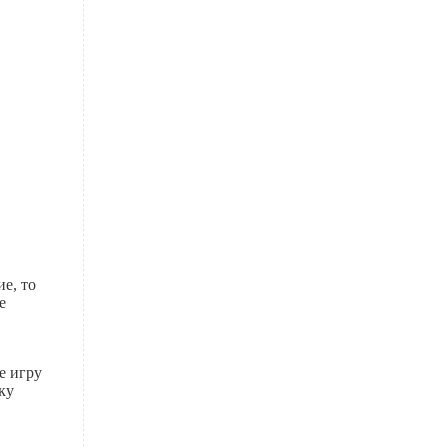
е, то
е
е игру
ку