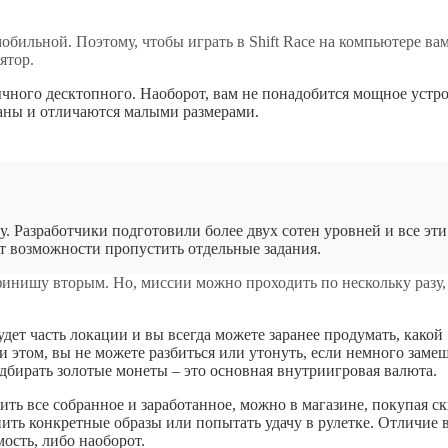
бильной. Поэтому, чтобы играть в Shift Race на компьютере ва
ятор.
ычного десктопного. Наоборот, вам не понадобится мощное устро
аны и отличаются малыми размерами.
 Разработчики подготовили более двух сотен уровней и все эти
ет возможности пропустить отдельные задания.
 финишу вторым. Но, миссии можно проходить по нескольку разу,
удет часть локации и вы всегда можете заранее продумать, какой
и этом, вы не можете разбиться или утонуть, если немного заме
подбирать золотые монеты – это основная внутриигровая валюта.
ить все собранное и заработанное, можно в магазине, покупая с
ть конкретные образы или попытать удачу в рулетке. Отличие в
ость, либо наоборот.