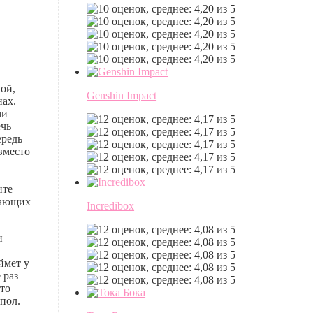
ной,
Genshin Impact
нах.
ми
ечь
ередь
вместо
ите
елающих
Incredibox
и
ймет у
 раз
это
пол.