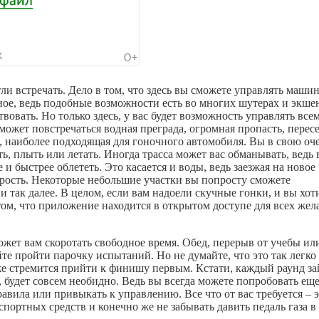
гли встречать. Дело в том, что здесь вы сможете управлять маши
сное, ведь подобные возможности есть во многих шутерах и экше
овать. Но только здесь, у вас будет возможность управлять все
может повстречаться водная преграда, огромная пропасть, перес
а, наиболее подходящая для гоночного автомобиля. Вы в свою оч
ть, плыть или летать. Иногда трасса может вас обманывать, ведь 
и быстрее облететь. Это касается и воды, ведь заезжая на новое
рость. Некоторые небольшие участки вы попросту сможете
так далее. В целом, если вам надоели скучные гонки, и вы хот
 в том, что приложение находится в открытом доступе для всех ж
оможет вам скоротать свободное время. Обед, перерыв от учебы ил
йте пройти парочку испытаний. Но не думайте, что это так легко
кже стремится прийти к финишу первым. Кстати, каждый раунд за
 будет совсем необидно. Ведь вы всегда можете попробовать еще
авила или привыкать к управлению. Все что от вас требуется – 
ортных средств и конечно же не забывать давить педаль газа в 