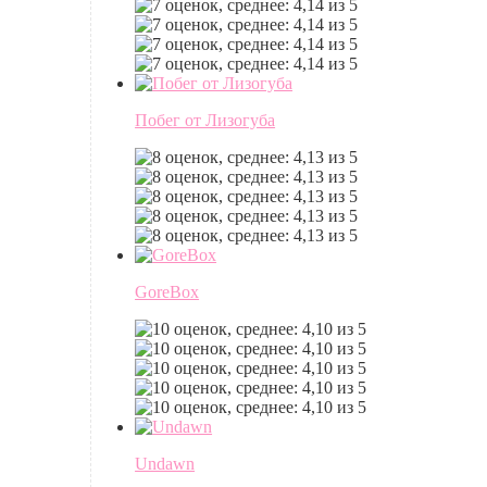
Побег от Лизогуба
GoreBox
Undawn