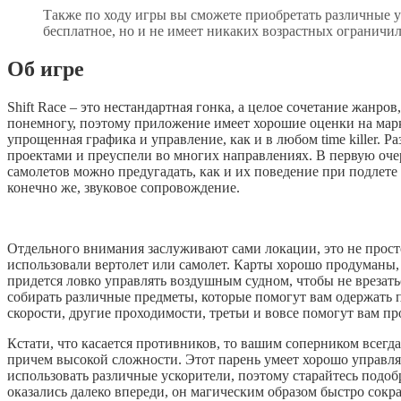
Также по ходу игры вы сможете приобретать различные у
бесплатное, но и не имеет никаких возрастных ограничил
Об игре
Shift Race – это нестандартная гонка, а целое сочетание жанров
понемногу, поэтому приложение имеет хорошие оценки на марк
упрощенная графика и управление, как и в любом time killer.
проектами и преуспели во многих направлениях. В первую очер
самолетов можно предугадать, как и их поведение при подлете
конечно же, звуковое сопровождение.
Отдельного внимания заслуживают сами локации, это не просто
использовали вертолет или самолет. Карты хорошо продуманы, з
придется ловко управлять воздушным судном, чтобы не врезат
собирать различные предметы, которые помогут вам одержать п
скорости, другие проходимости, третьи и вовсе помогут вам пр
Кстати, что касается противников, то вашим соперником всегда
причем высокой сложности. Этот парень умеет хорошо управлят
использовать различные ускорители, поэтому старайтесь подоб
оказались далеко впереди, он магическим образом быстро сок