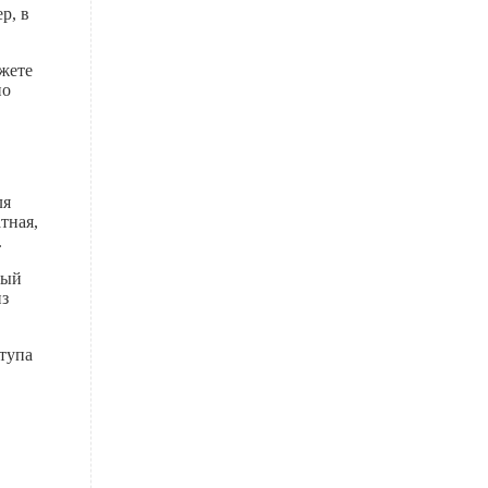
р, в
ожете
но
ля
тная,
.
рый
из
ступа