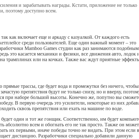
силения и зарабатывать награды. Кстати, приложение не только
и, поэтому доступно всем.
, так как включает еще и аркаду с казуалкой. От каждого есть
етплейсе среди пользователей. Еще один важный момент – это
 Разработчики Mamboo Games студии как раз занимаются подобны
едь это касается механики и физики, все движения авто, лодок 
 на трамплинах или на кочках. Также вас ждут приятные эффекты
 прямые трассы, где будет вода и промежутки без ничего, чтобы
ачастую препятствия будут не только снизу, но и вверху, поэтом
ься при наборе большой высоты. Конечно же, попутно вы сможет
обеду. В первую очередь это усилители, некоторые из них доба
оходить сквозь препятствия или ехать на машине по воде.
 будет один и тот же гонщик. Соответственно, им будет компьют
ь абсолютно всем и обогнать его не так просто. Также он может
рать их первыми, иначе победы точно не видать. При этом если 
ращает дистанцию. Разработчики специально добавили данную