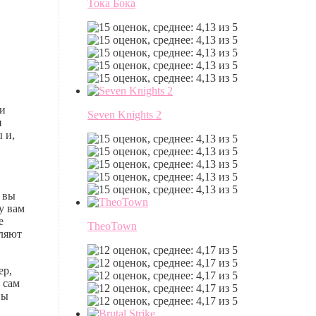
Тока Бока
ми
Seven Knights 2
и
 и,
 вы
у вам
е
TheoTown
вляют
ер,
 сам
вы