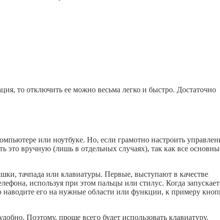
ация, то отключить ее можно весьма легко и быстро. Достаточно
мпьютере или ноутбуке. Но, если грамотно настроить управлени
ть это вручную (лишь в отдельных случаях), так как все основны
ки, тачпада или клавиатуры. Первые, выступают в качестве
елефона, используя при этом пальцы или стилус. Когда запускает
то наводите его на нужные области или функции, к примеру кноп
удобно. Поэтому, проще всего будет использовать клавиатуру.