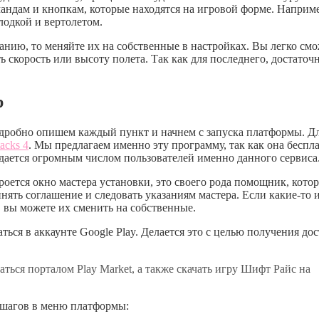
андам и кнопкам, которые находятся на игровой форме. Наприме
одкой и вертолетом.
анию, то меняйте их на собственные в настройках. Вы легко см
 скорость или высоту полета. Так как для последнего, достаточ
р
одробно опишем каждый пункт и начнем с запуска платформы. Д
acks 4
. Мы предлагаем именно эту программу, так как она беспла
ждается огромным числом пользователей именно данного сервиса
роется окно мастера установки, это своего рода помощник, кото
нять соглашение и следовать указаниям мастера. Если какие-то 
 вы можете их сменить на собственные.
аться в аккаунте Google Play. Делается это с целью получения до
ться порталом Play Market, а также скачать игру Шифт Райс на
 шагов в меню платформы: